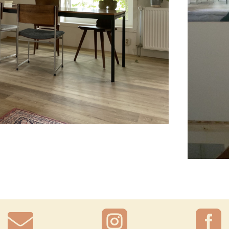


