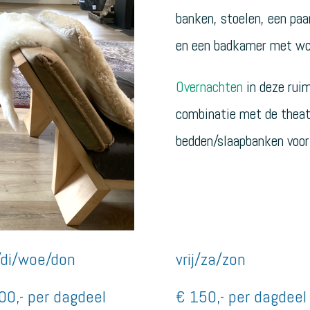
banken, stoelen, een paa
en een badkamer met wc
Overnachten
in deze ruim
combinatie met de theate
bedden/slaapbanken voo
di/woe/don
vrij/za/zon
00,- per dagdeel
€ 150,- per dagdeel